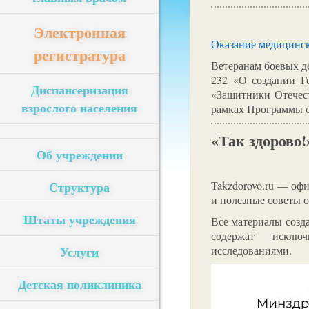
Электронная
Оказание медицинск
регистратура
Ветеранам боевых де
232 «О создании Г
Диспансеризация
«Защитники Отечест
взрослого населения
рамках Программы о
«Так здорово!
Об учреждении
Структура
Takzdorovo.ru — оф
и полезные советы о
Штаты учреждения
Все материалы созд
содержат исклю
Услуги
исследованиями.
Детская поликлиника