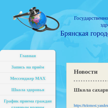
Государственн
здр
Брянская горо
Главная
Запись на приём
Новости
Мессенджер МАХ
Школа сахарн
Школа здоровья
График приема граждан
https://telemost.yan
главным врачом